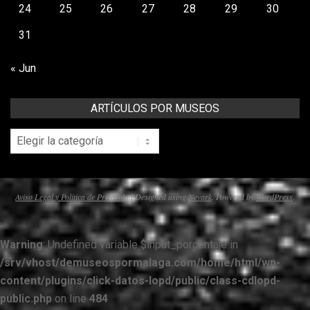
24
25
26
27
28
29
30
31
« Jun
ARTÍCULOS POR MUSEOS
Artículos
por
Museos
Aviso Legal y Política de Privacidad
Designed using
Nevark
. Powered by
WordPress
.
Warning
: Undefined variable $input_porcentaje in
/srv/vhost/demuseospormalaga.com/home/html/wp-
content/plugins/click-datos-lopd/public/class-cdlopd-
public.php
on line
484