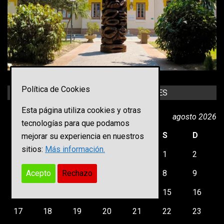
#MásCultura
#MásMuseos
#MásMVCA
3
4
Twitter
Load More
Política de Cookies
CALENDARIO PUBLICACIONES
Esta página utiliza cookies y otras
agosto 2026
tecnologías para que podamos
L
M
X
J
V
S
D
mejorar su experiencia en nuestros
sitios:
Más información.
1
2
Acepto
Rechazo
3
4
5
6
7
8
9
10
11
12
13
14
15
16
17
18
19
20
21
22
23