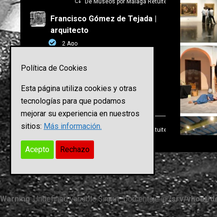
De Museos por Málaga Retuiteado
Francisco Gómez de Tejada |
arquitecto
2 Ago
En la Villa Romana de Fuente
Política de Cookies
Álamo en Puente Genil
(Córdoba)
Esta página utiliza cookies y otras
tecnologías para que podamos
5
24
Twitter
mejorar su experiencia en nuestros
sitios:
Más información.
De Museos por Málaga Retuiteado
literland
1 Ago
Acepto
Rechazo
264
1376
Twitter
Warning
: Undefined variable $input_porcentaje in
/srv/vhost/d