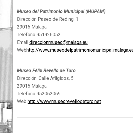
Museo del Patrimonio Municipal (MUPAM)
Dirección Paseo de Reding, 1
29016 Málaga
Teléfono 951926052
Email
direccionmuseo@malaga.eu
Web
http://www.museodelpatrimoniomunicipal.malaga.e
Museo Félix Revello de Toro
Dirección: Calle Afligidos, 5
29015 Málaga
Teléfono 952062069
Web
http://www.museorevellodetoro.net
2015-
12-