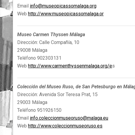
Email
info@museopicassomalaga.org
Web
http://www.museopicassomalaga.or
Museo Carmen Thyssen Málaga
Dirección: Calle Compañía, 10
29008 Málaga
Teléfono 902303131
Web
http://www.carmenthyssenmalaga.org/e
s
Colección del Museo Ruso, de San Petesburgo en Mála
Dirección: Avenida Sor Teresa Prat, 15
29003 Málaga
Teléfono 951926150
Email
info.coleccionmuseoruso@malaga.eu
Web
http://www.coleccionmuseoruso.es