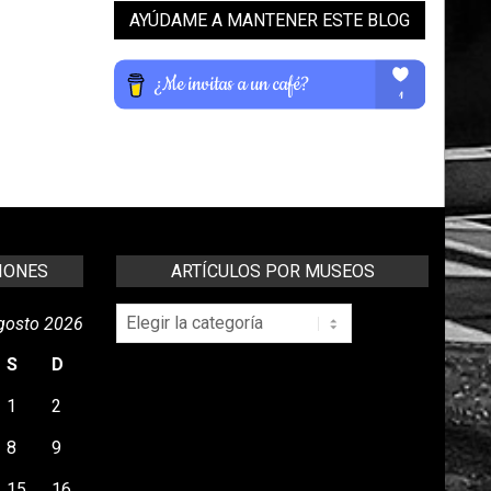
AYÚDAME A MANTENER ESTE BLOG
IONES
ARTÍCULOS POR MUSEOS
Artículos
gosto 2026
por
Museos
S
D
1
2
8
9
15
16