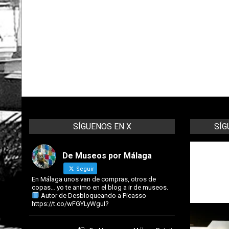
06
SÍGUENOS EN X
SÍG
mal
De Museos por Málaga
En M
Seguir
de c
Twi
En Málaga unos van de compras, otros de
"Des
copas… yo te animo en el blog a ir de museos.
Autor de Desbloqueando a Picasso
https://t.co/wFGYLyWguI?