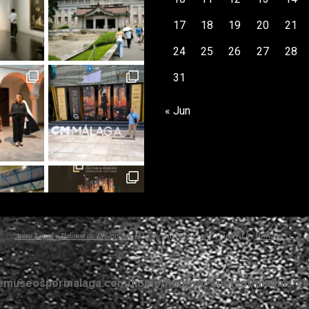
17
18
19
20
21
24
25
26
27
28
31
« Jun
Aviso Legal y Política de Privacidad
Designed using
Nevark
. Powered by
WordPress
.
emuseospormalaga.com/home/html/wp-content/plugins/click
Cargar más...