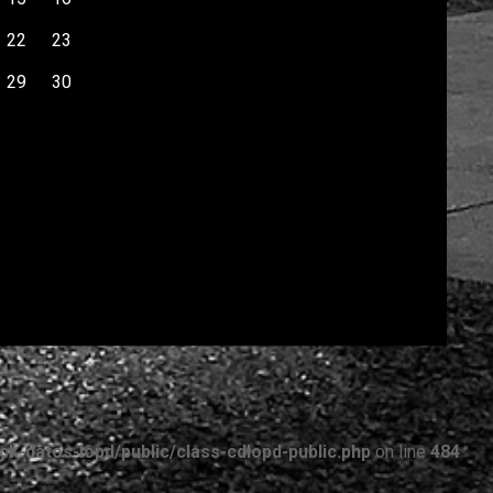
22
23
29
30
-datos-lopd/public/class-cdlopd-public.php
on line
484